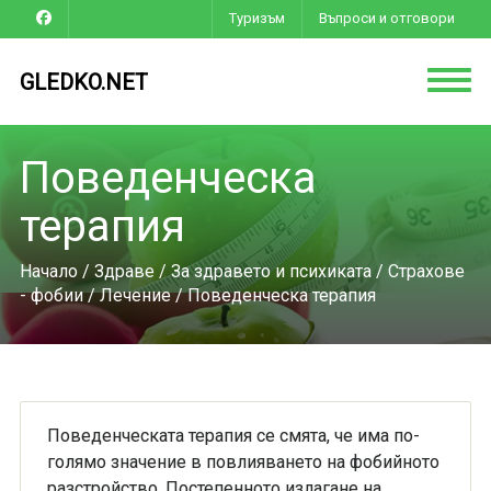
Туризъм
Въпроси и отговори
GLEDKO.NET
Поведенческа
терапия
Начало
/
Здраве
/
За здравето и психиката
/
Страхове
- фобии
/
Лечение
/ Поведенческа терапия
Поведенческата терапия се смята, че има по-
голямо значение в повлияването на фобийното
разстройство. Постепенното излагане на