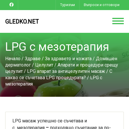
Туризъм
Въпроси и отговори
GLEDKO.NET
LPG с мезотерапия
Начало
/
Здраве
/
За здравето и кожата
/
Домашен
дерматолог
/
Целулит
/
Апарати и процедури срещу
целулит
/
LPG апарат за антицелулитен масаж
/
С
какво се съчетава LPG процедурата?
/ LPG с
мезотерапия
LPG масаж успешно се съчетава и
с мезотерапия
–
подходящо съчетание за по-