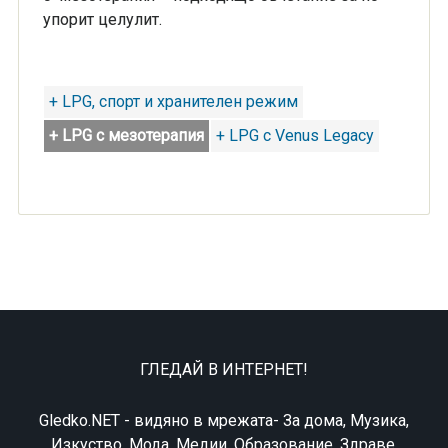
упорит целулит.
+ LPG, спорт и хранителен режим
+ LPG с мезотерапия
+ LPG с Venus Legacy
ГЛЕДАЙ В ИНТЕРНЕТ!
Gledko.NET - видяно в мрежата- За дома, Музика,
Изкуство, Мода, Медии, Образование, Здраве,