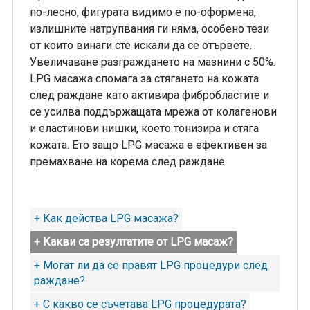
по-лесно, фигурата видимо е по-оформена,
излишните натрупвания ги няма, особено тези
от които винаги сте искали да се отървете.
Увеличаване разграждането на мазнини с 50%.
LPG масажа спомага за стягането на кожата
след раждане като активира фибробластите и
се усилва поддържащата мрежа от колагенови
и еластинови нишки, което тонизира и стяга
кожата. Ето защо LPG масажа е ефективен за
премахване на корема след раждане.
+ Как действа LPG масажа?
+ Какви са резултатите от LPG масаж?
+ Могат ли да се правят LPG процедури след
раждане?
+ С какво се съчетава LPG процедурата?