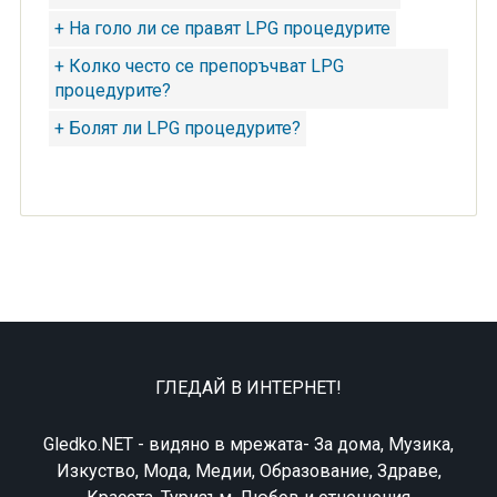
+ На голо ли се правят LPG процедурите
+ Колко често се препоръчват LPG
процедурите?
+ Болят ли LPG процедурите?
ГЛЕДАЙ В ИНТЕРНЕТ!
Gledko.NET - видяно в мрежата- За дома, Музика,
Изкуство, Мода, Медии, Образование, Здраве,