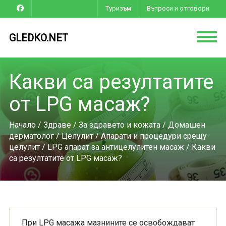
Туризъм
Въпроси и отговори
GLEDKO.NET
Какви са резултатите
от LPG масаж?
Начало
/
Здраве
/
За здравето и кожата
/
Домашен
дерматолог
/
Целулит
/
Апарати и процедури срещу
целулит
/
LPG апарат за антицелулитен масаж
/ Какви
са резултатите от LPG масаж?
При LPG масажа мазнините се освобождават