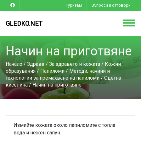
Туризъм
Въпроси и отговори
GLEDKO.NET
Начин на приготвяне
Начало
/
Здраве
/
За здравето и кожата
/
Кожни
образувания
/
Папиломи
/
Методи, начини и
технологии за премахване на папиломи
/
Оцетна
киселина
/ Начин на приготвяне
Измийте кожата около папиломите с топла
вода и нежен сапун.