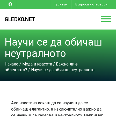
Туризъм
Въпроси и отговори
GLEDKO.NET
Научи се да обичаш
неутралното
Начало
/
Мода и красота
/
Важно ли е
облеклото?
/ Научи се да обичаш неутралното
Ако наистина искаш да се научиш да се
обличаш елегантно, е изключително важно да
се научиш да харесваш неутралното. Например,