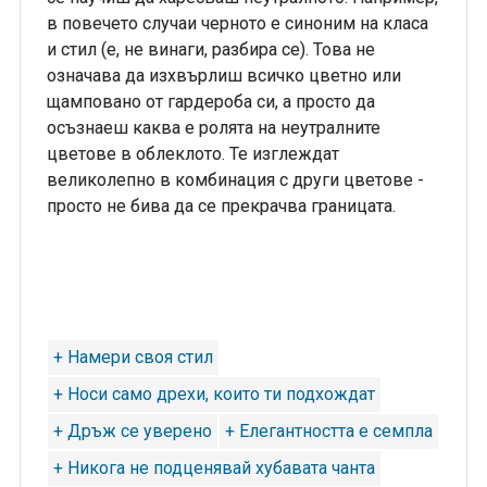
в повечето случаи черното е синоним на класа
и стил (е, не винаги, разбира се). Това не
означава да изхвърлиш всичко цветно или
щамповано от гардероба си, а просто да
осъзнаеш каква е ролята на неутралните
цветове в облеклото. Те изглеждат
великолепно в комбинация с други цветове -
просто не бива да се прекрачва границата.
+ Намери своя стил
+ Носи само дрехи, които ти подхождат
+ Дръж се уверено
+ Елегантността е семпла
+ Никога не подценявай хубавата чанта