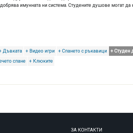
одобрява имунната ни система. Студените душове могат да н
+ Дъвката
+ Видео игри
+ Спането с ръкавици
+ Студен
ечето спане
+ Клюките
ЗА КОНТАКТИ