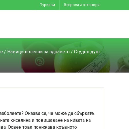
Туризъм
Въпроси и отговори
ве
/
Навици полезни за здравето
/ Студен душ
азболеете? Оказва се, че може да сбъркате.
ната киселина и повишаване на нивата на
нива. Освен това понижава кръвното