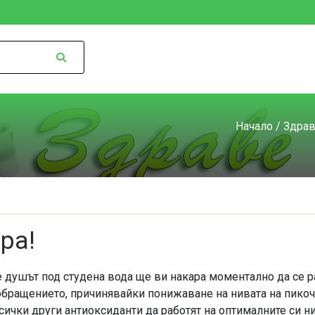
Начало
/
Здра
ра!
 че душът под студена вода ще ви накара моментално да се р
бращението, причинявайки понижаване на нивата на пикоч
всички други антиоксиданти да работят на оптималните си 