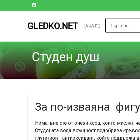
GLEDKO.NET
НАЧАЛО
Студен душ
За по-изваяна фигу
Нима, вие сте от онези хора, които мислят,
Студената вода всъщност подобрява кръвоо
глутатион - антиоксидант, който поддържа 