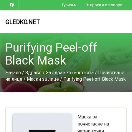
Туризъм
Въпроси и отговори
GLEDKO.NET
Purifying Peel-off
Black Mask
Начало
/
Здраве
/
За здравето и кожата
/
Почистване
на лице
/
Маски за лице
/ Purifying Peel-off Black Mask
Маска за
почистване на
черни точки