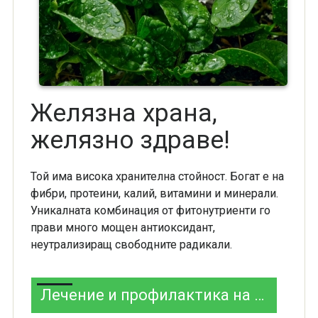
Желязна храна,
желязно здраве!
Той има висока хранителна стойност. Богат е на
фибри, протеини, калий, витамини и минерали.
Уникалната комбинация от фитонутриенти го
прави много мощен антиоксидант,
неутрализиращ свободните радикали.
Лечение и профилактика на настинка и грип с Мурсалски чай