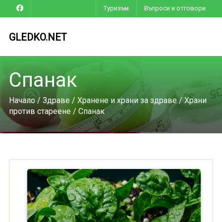
Туризъм
Въпроси и отговори
GLEDKO.NET
Спанак
Начало
/
Здраве
/
Хранене и храни за здраве
/
Храни
против стареене
/ Спанак