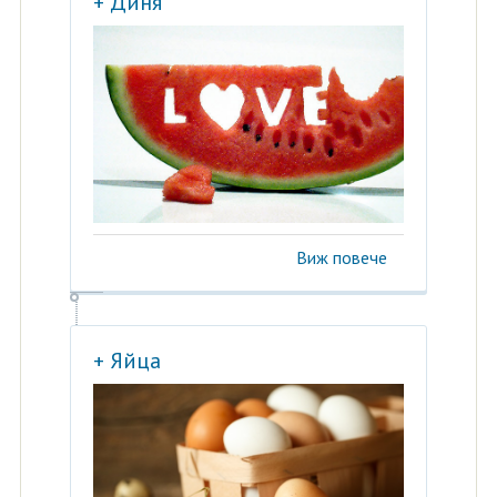
+ Диня
Виж повече
+ Яйца