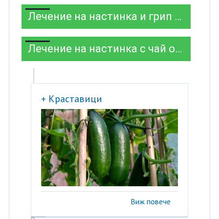
Лечение на настинка и грип с чай от българска роза
Лечение на настинка с чай от черен бъз
+ Краставици
Виж повече