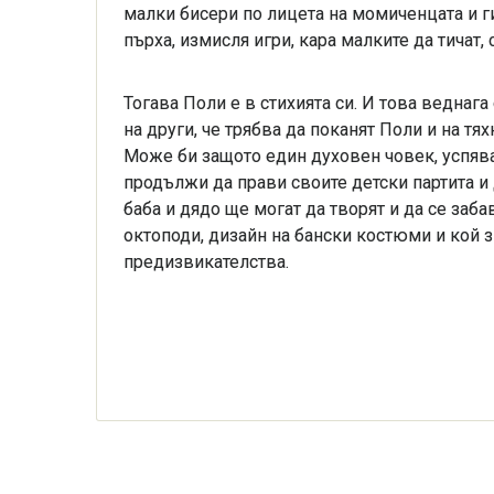
малки бисери по лицета на момиченцата и ги 
пърха, измисля игри, кара малките да тичат, 
Тогава Поли е в стихията си. И това веднага
на други, че трябва да поканят Поли и на тя
Може би защото един духовен човек, успява 
продължи да прави своите детски партита и 
баба и дядо ще могат да творят и да се заб
октоподи, дизайн на бански костюми и кой з
предизвикателства.