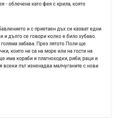
я - облечена като фея с крила, която
абавлението и с приетаен дъх си казват едни
ки и дълго се говори колко е било хубаво.
 голяма забава. През лятото Поли ще
ки, които не са на море или на гости на
ще има кораби и платноходки, риби, раци и
я всеки път изненадва малчуганите с нови