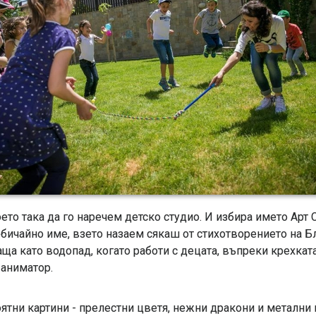
то така да го наречем детско студио. И избира името Арт С
еобичайно име, взето назаем сякаш от стихотворението на 
аща като водопад, когато работи с децата, въпреки крехката
 аниматор.
оятни картини - прелестни цветя, нежни дракони и метални