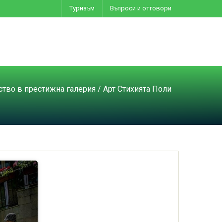
Туризъм
Въпроси и отговори
ство в престижна галерия
/ Арт Стихията Поли