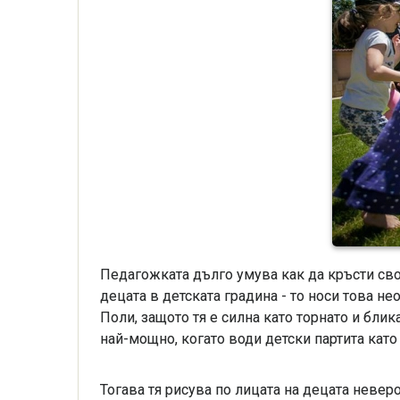
Педагожката дълго умува как да кръсти свое
децата в детската градина - то носи това н
Поли, защото тя е силна като торнато и блик
най-мощно, когато води детски партита като
Тогава тя рисува по лицата на децата невер