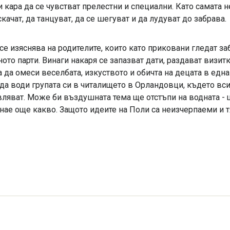
кара да се чувстват прелестни и специални. Като самата не
скачат, да танцуват, да се шегуват и да лудуват до забрава.
 се изяснява на родителите, които като приковани гледат з
хното парти. Винаги накаря се запазват дати, раздават визит
да омеси веселбата, изкуството и обичта на децата в една
да води групата си в читалището в Орландовци, където всич
авляват. Може би въздушната тема ще отстъпи на водната - 
нае още какво. Защото идеите на Поли са неизчерпаеми и т