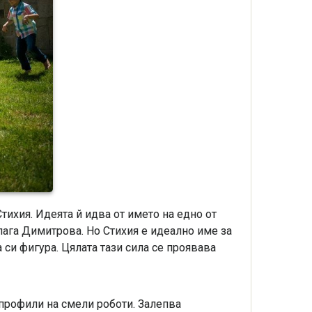
тихия. Идеята й идва от името на едно от
Блага Димитрова. Но Стихия е идеално име за
 си фигура. Цялата тази сила се проявава
 профили на смели роботи. Залепва