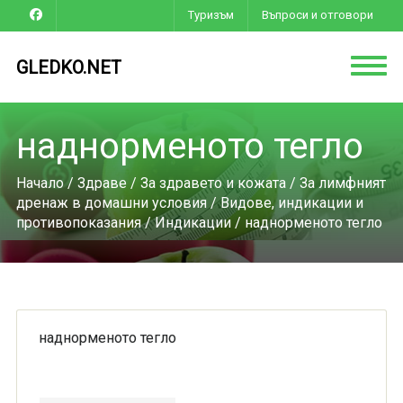
Туризъм
Въпроси и отговори
GLEDKO.NET
наднорменото тегло
Начало
/
Здраве
/
За здравето и кожата
/
За лимфният
дренаж в домашни условия
/
Видове, индикации и
противопоказания
/
Индикации
/ наднорменото тегло
наднорменото тегло