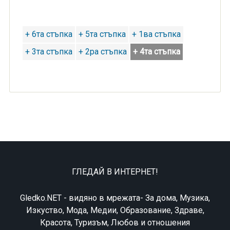
+ 6та стъпка
+ 5та стъпка
+ 1ва стъпка
+ 3та стъпка
+ 2ра стъпка
+ 4та стъпка
ГЛЕДАЙ В ИНТЕРНЕТ!
Gledko.NET - видяно в мрежата- За дома, Музика,
Изкуство, Мода, Медии, Образование, Здраве,
Красота, Туризъм, Любов и отношения