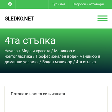
Туризъм
Въпроси и отговори
GLEDKO.NET
4та стъпка
Начало
/
Мода и красота
/
Маникюр и
ноктопластика
/
Професионален воден маникюр в
домашни условия
/
Воден маникюр
/ 4та стъпка
Потопете нокътя си в чашата.