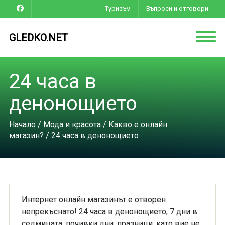
Туризъм
Въпроси и отговори
GLEDKO.NET
24 часа в
денонощието
Начало
/
Мода и красота
/
Какво е онлайн
магазин?
/ 24 часа в денонощието
Интернет онлайн магазинът е отворен
непрекъснато! 24 часа в денонощието, 7 дни в
седмицата, почивки дни, празници, като вие не