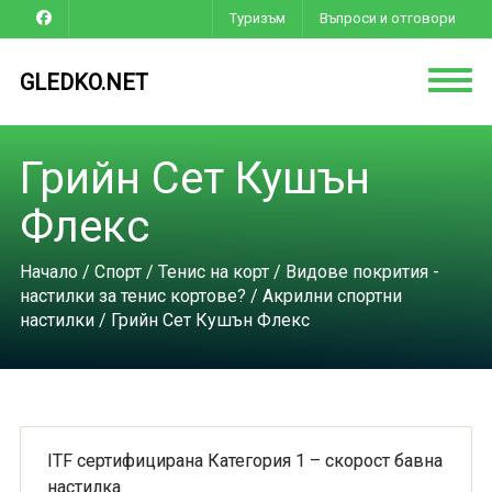
Туризъм
Въпроси и отговори
GLEDKO.NET
Грийн Сет Кушън
Флекс
Начало
/
Спорт
/
Тенис на корт
/
Видове покрития -
настилки за тенис кортове?
/
Акрилни спортни
настилки
/ Грийн Сет Кушън Флекс
ITF сертифицирана Категория 1 – скорост бавна
настилка