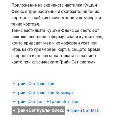
Приложение на акрилната настилка Кушън
Флекс е тренировъчни и съзтезателни тенис
кортове за най-високачествени и комфортни
тенис кортове.
Тенис настилката Кушън Флекс се състои от
няколко специално формулирани кушън слоя,
които придават мек и комофортен усет при
игра, както при червен корт. В същото време
скоростта и отскокът на топката са на ниво
както при класическите Грийн Сет системи.
+ Грийн Сет Гран При
+ Грийн Сет Гран При Комфорт
+ Грийн Сет Топ
+ Грийн Сет Про
+ Грийн Сет Кушън Флекс
+ Грийн Сет МТС