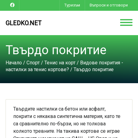
Туризъм
Въпроси и отговори
GLEDKO.NET
Твърдо покритие
Начало
/
Спорт
/
Тенис на корт
/
Видове покрития -
настилки за тенис кортове?
/ Твърдо покритие
Твърдите настилки са бетон или асфалт,
покрити с някаква синтетична материя, като те
са сравнително по-бързи, но не толкова
колкото тревните. На такива кортове се играе