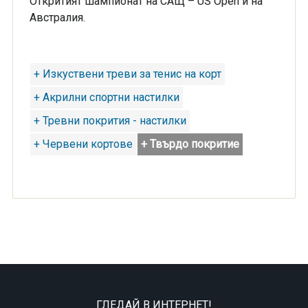
Откритият шампионат на САЩ – US Open и на
Австралия.
+ Изкуствени треви за тенис на корт
+ Акрилни спортни настилки
+ Тревни покрития - настилки
+ Червени кортове
+ Твърдо покритие
ГЛЕДАЙ В ИНТЕРНЕТ!