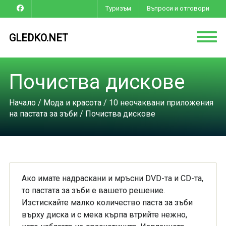
Туризъм
Въпроси и отговори
GLEDKO.NET
Почиства дискове
Начало
/
Мода и красота
/
10 неочаквани приложения
на пастата за зъби
/ Почиства дискове
Ако имате надраскани и мръсни DVD-та и CD-та,
то пастата за зъби е вашето решение.
Изстискайте малко количество паста за зъби
върху диска и с мека кърпа втрийте нежно,