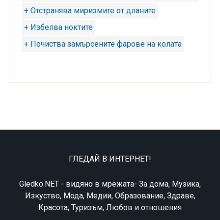
+ Отстранява миризмите от дланите
+ Избелва ноктите
+ Почиства замърсените фарове на колата
ГЛЕДАЙ В ИНТЕРНЕТ!
Gledko.NET - видяно в мрежата- За дома, Музика,
Изкуство, Мода, Медии, Образование, Здраве,
Красота, Туризъм, Любов и отношения