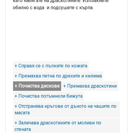
като набягате на драскотините. Изплакнете
обилно с вода и подсушете с кърпа.
+ Справя се с пъпките по кожата
+ Премахва петна по дрехите и килима
+ Почиства дискове
+ Премахва драскотини
+ Почиства потъмнели бижута
+ Отстранява кръгове от дъното на чашите по
масата
+ Заличава драскотините от моливи по
стената