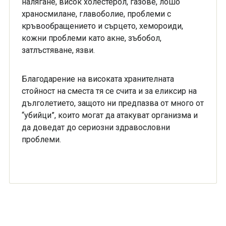
налягане, висок холестерол, газове, лошо
храносмилане, главоболие, проблеми с
кръвообращението и сърцето, хемороиди,
кожни проблеми като акне, зъбобол,
затлъстяване, язви.
Благодарение на високата хранителната
стойност на сместа тя се счита и за еликсир на
дълголетието, защото ни предпазва от много от
“убийци”, които могат да атакуват организма и
да доведат до сериозни здравословни
проблеми.