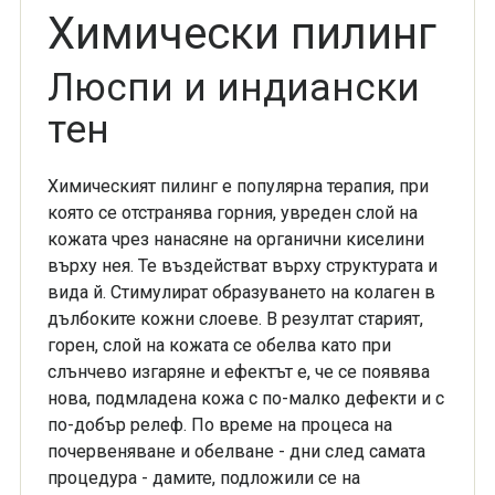
Химически пилинг
Люспи и индиански
тен
Химическият пилинг е популярна терапия, при
която се отстранява горния, увреден слой на
кожата чрез нанасяне на органични киселини
върху
нея. Те въздействат върху структурата и
вида й. Стимулират образуването на колаген в
дълбоките кожни слоеве. В резултат с
тарият,
горен, слой на кожата се обелва като при
слънчево изгаряне и ефектът е, че се появява
нова, подмладена кожа с по-
малко дефекти и с
по-добър релеф. По време на процеса на
почервеняване и обелване - дни след самата
процедура - дамите, подложили се на