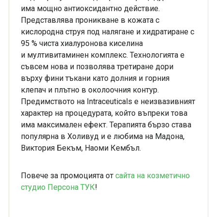
има мощно антиоксидантно действие.
Представлява
проникване в кожата с
кислородна струя под налягане и хидратиране с
95 % чиста хиалуронова киселина
и
мултивитаминен комплекс. Технологията е
съвсем нова и позволява третиране дори
върху фини тъкани като долния и
горния
клепач и плътно в околоочния контур.
Предимството на Intraceuticals е неизвазивният
характер на
процедурата, който въпреки това
има максимален ефект. Терапията бързо става
популярна в Холивуд и е любима на
Мадона,
Виктория Бекъм, Наоми Кембъл.
Повече за промоцията от
сайта на козметично
студио Персона ТУК
!