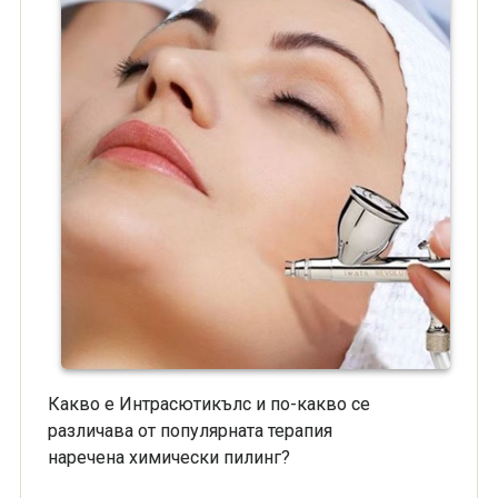
Какво е Интрасютикълс и по-какво се
различава от популярната терапия
наречена химически пилинг?