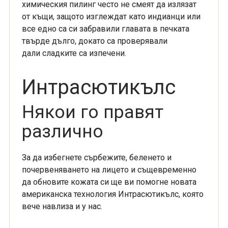
химическия пилинг често не смеят да излязат
от къщи, защото
изглеждат като индианци или
все едно са си забравили главата в печката
твърде дълго, докато са проверявали
дали
сладките са изпечени.
Интрасютикълс
Някои го правят
различно
За да избегнете сърбежите, беленето и
почервеняването на лицето и същевременно
да обновите кожата си ще ви
помогне новата
американска технология Интрасютикълс, която
вече навлиза и у нас.