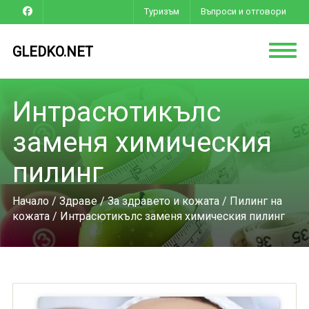
Туризъм
Въпроси и отговори
GLEDKO.NET
Интрасютикълс
заменя химическия
пилинг
Начало
/
Здраве
/
За здравето и кожата
/
Пилинг на
кожата
/ Интрасютикълс заменя химическия пилинг