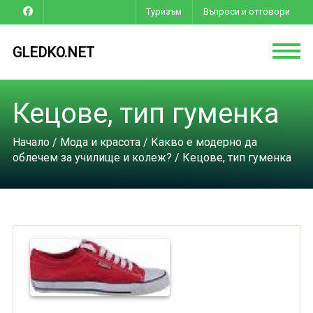
Туризъм
Въпроси и отговори
GLEDKO.NET
Кецове, тип гуменка
Начало
/
Мода и красота
/
Какво е модерно да
облечем за училище и колеж?
/ Кецове, тип гуменка