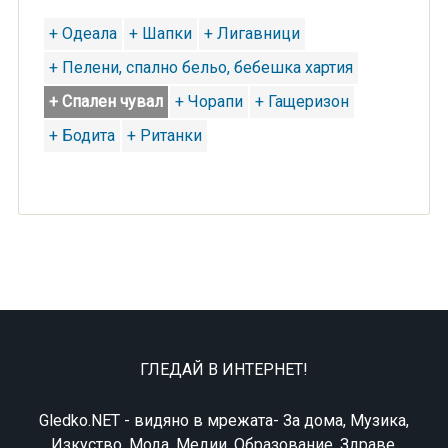
+ Одеала
+ Шапки
+ Лигавници
+ Пелени, спално бельо, бебешка хартия
+ Спален чувал
+ Чорапи
+ Гащеризон
+ Бодита
+ Ританки
ГЛЕДАЙ В ИНТЕРНЕТ!
Gledko.NET - видяно в мрежата- За дома, Музика,
Изкуство, Мода, Медии, Образование, Здраве,