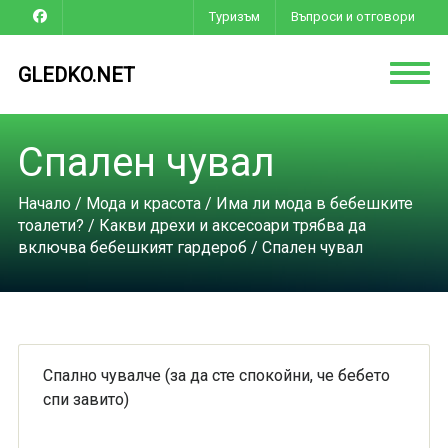
Туризъм
Въпроси и отговори
GLEDKO.NET
Спален чувал
Начало
/
Мода и красота
/
Има ли мода в бебешките
тоалети?
/
Какви дрехи и аксесоари трябва да
включва бебешкият гардероб
/ Спален чувал
Спално чувалче (за да сте спокойни, че бебето
спи завито)