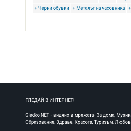
+ Черни обувки
+ Металът на часовника
+
ГЛЕДАЙ В ИНТЕРНЕТ!
Gledko.NET - видяно в мрежата- За дома, Музик
Образование, Здраве, Красота, Туризъм, Любо