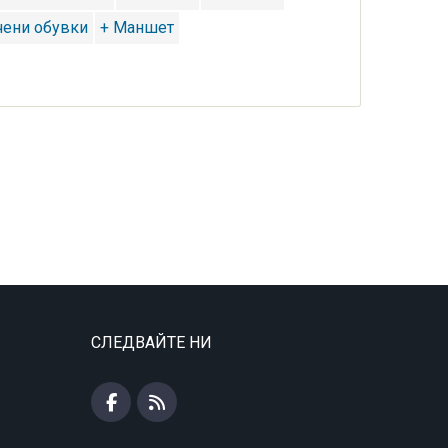
чени обувки
+ Маншет
СЛЕДВАЙТЕ НИ