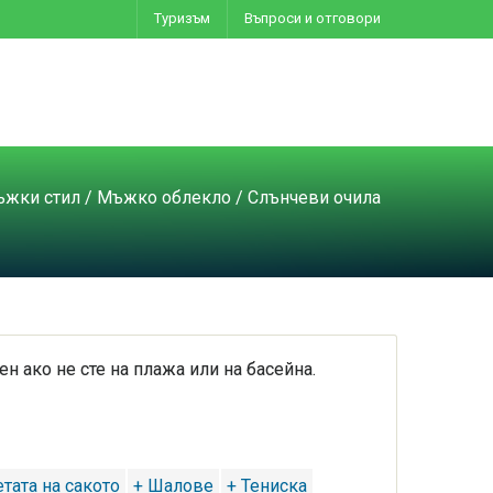
Туризъм
Въпроси и отговори
жки стил
/
Мъжко облекло
/ Слънчеви очила
ен ако не сте на плажа или на басейна.
тата на сакото
+ Шалове
+ Тениска