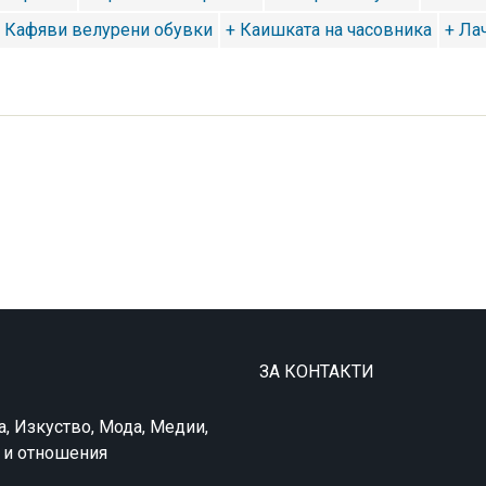
 Кафяви велурени обувки
+ Каишката на часовника
+ Ла
ЗА КОНТАКТИ
а, Изкуство, Мода, Медии,
в и отношения