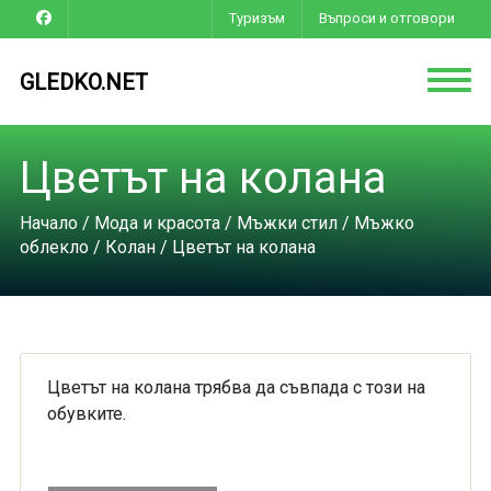
Туризъм
Въпроси и отговори
GLEDKO.NET
Цветът на колана
Начало
/
Мода и красота
/
Мъжки стил
/
Мъжко
облекло
/
Колан
/ Цветът на колана
Цветът на колана трябва да съвпада с този на
обувките.