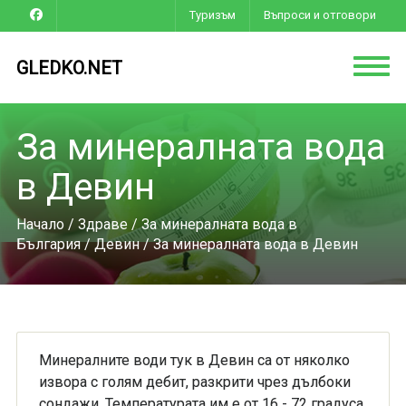
Туризъм
Въпроси и отговори
GLEDKO.NET
За минералната вода
в Девин
Начало
/
Здраве
/
За минералната вода в
България
/
Девин
/ За минералната вода в Девин
Минералните води тук в Девин са от няколко
извора с голям дебит, разкрити чрез дълбоки
сондажи. Температурата им е от 16 - 72 градуса.