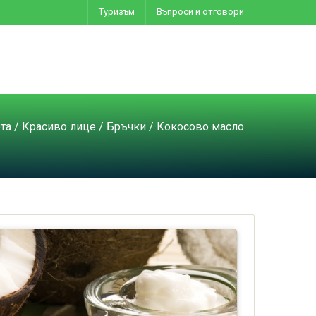
Туризъм
Въпроси и отговори
та
/
Красиво лице
/
Бръчки
/ Кокосово масло