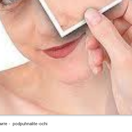
ите - podpuhnalite-ochi