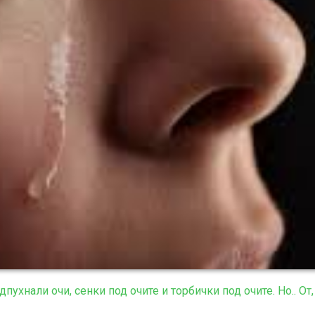
дпухнали очи, сенки под очите и торбички под очите. Но.. О