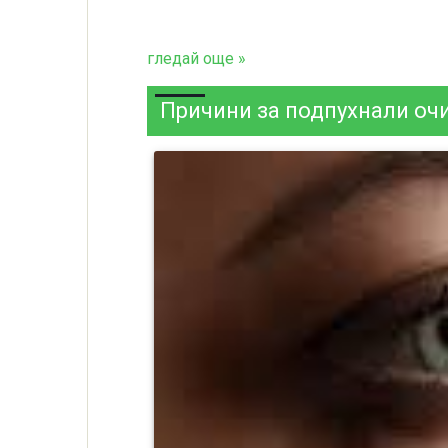
гледай още »
Причини за подпухнали оч