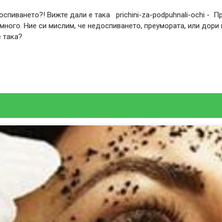
оспиването?! Вижте дали е така prichini-za-podpuhnali-ochi - П
много. Ние си мислим, че недоспиването, преумората, или дори
е така?