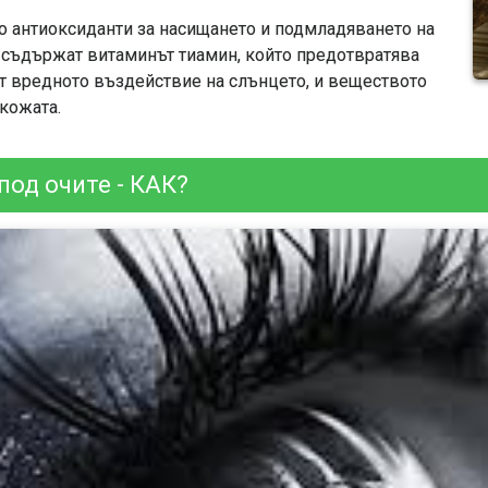
о антиоксиданти за насищането и подмладяването на
е съдържат витаминът тиамин, който предотвратява
от вредното въздействие на слънцето, и веществото
кожата.
од очите - КАК?