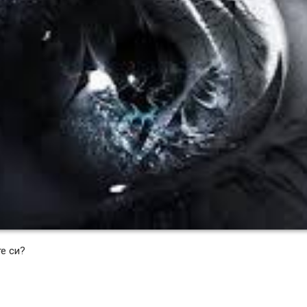
е си?