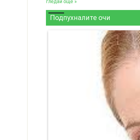
гледай още »
Подпухналите очи