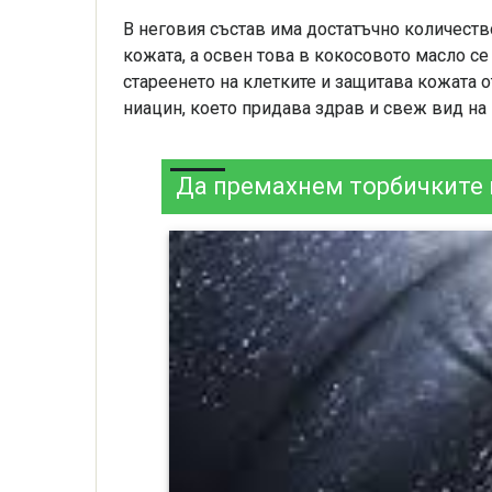
В неговия състав има достатъчно количеств
кожата, а освен това в кокосовото масло с
стареенето на клетките и защитава кожата 
ниацин, което придава здрав и свеж вид на 
Да премахнем торбичките п