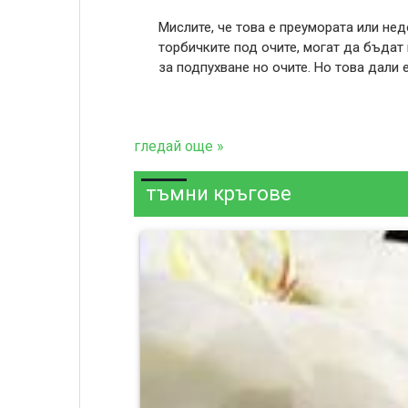
Мислите, че това е преумората или нед
торбичките под очите, могат да бъдат 
за подпухване но очите. Но това дали 
гледай още »
тъмни кръгове